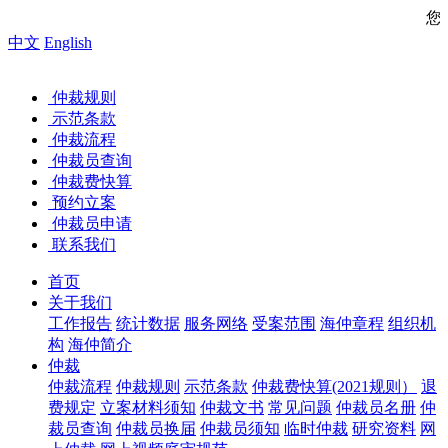
您好，欢迎
中文
English
仲裁规则
示范条款
仲裁流程
仲裁员查询
仲裁费快算
预约立案
仲裁员申请
联系我们
首页
关于我们
工作报告
统计数据
服务网络
受案范围
海仲章程
组织机
构
海仲简介
仲裁
仲裁流程
仲裁规则
示范条款
仲裁费快算(2021规则）
退
费规定
立案材料须知
仲裁文书
常见问题
仲裁员名册
仲
裁员查询
仲裁员换届
仲裁员须知
临时仲裁
研究资料
网