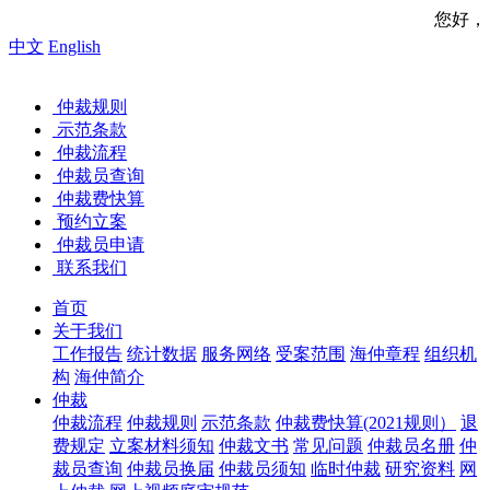
您好，欢迎来到中
中文
English
仲裁规则
示范条款
仲裁流程
仲裁员查询
仲裁费快算
预约立案
仲裁员申请
联系我们
首页
关于我们
工作报告
统计数据
服务网络
受案范围
海仲章程
组织机
构
海仲简介
仲裁
仲裁流程
仲裁规则
示范条款
仲裁费快算(2021规则）
退
费规定
立案材料须知
仲裁文书
常见问题
仲裁员名册
仲
裁员查询
仲裁员换届
仲裁员须知
临时仲裁
研究资料
网