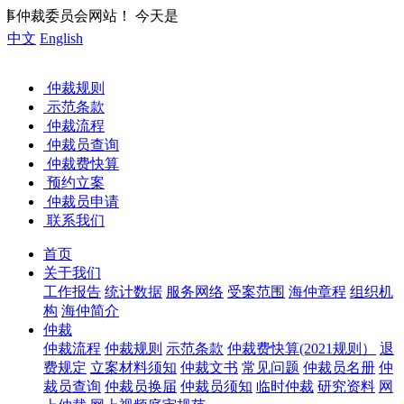
站！ 今天是
中文
English
仲裁规则
示范条款
仲裁流程
仲裁员查询
仲裁费快算
预约立案
仲裁员申请
联系我们
首页
关于我们
工作报告
统计数据
服务网络
受案范围
海仲章程
组织机
构
海仲简介
仲裁
仲裁流程
仲裁规则
示范条款
仲裁费快算(2021规则）
退
费规定
立案材料须知
仲裁文书
常见问题
仲裁员名册
仲
裁员查询
仲裁员换届
仲裁员须知
临时仲裁
研究资料
网