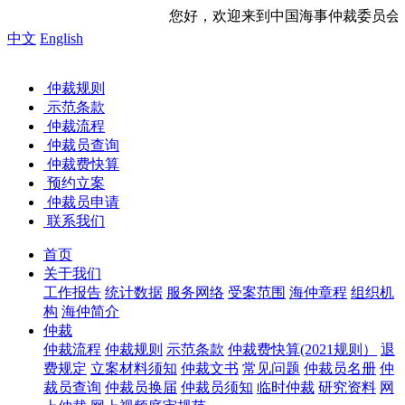
您好，欢迎来到中国海事仲裁委员会网站！ 今天是
中文
English
仲裁规则
示范条款
仲裁流程
仲裁员查询
仲裁费快算
预约立案
仲裁员申请
联系我们
首页
关于我们
工作报告
统计数据
服务网络
受案范围
海仲章程
组织机
构
海仲简介
仲裁
仲裁流程
仲裁规则
示范条款
仲裁费快算(2021规则）
退
费规定
立案材料须知
仲裁文书
常见问题
仲裁员名册
仲
裁员查询
仲裁员换届
仲裁员须知
临时仲裁
研究资料
网