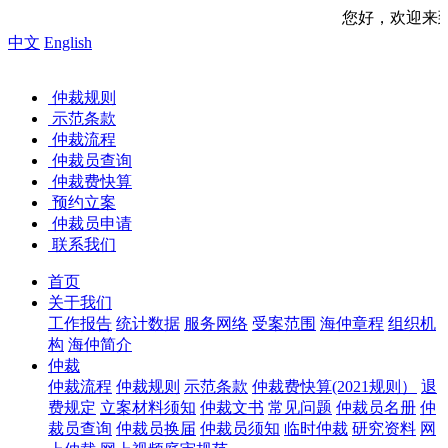
您好，欢迎来到中国海事仲
中文
English
仲裁规则
示范条款
仲裁流程
仲裁员查询
仲裁费快算
预约立案
仲裁员申请
联系我们
首页
关于我们
工作报告
统计数据
服务网络
受案范围
海仲章程
组织机
构
海仲简介
仲裁
仲裁流程
仲裁规则
示范条款
仲裁费快算(2021规则）
退
费规定
立案材料须知
仲裁文书
常见问题
仲裁员名册
仲
裁员查询
仲裁员换届
仲裁员须知
临时仲裁
研究资料
网