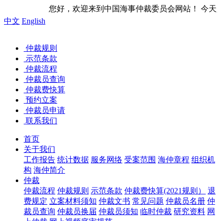
您好，欢迎来到中国海事仲裁委员会网站！ 今天是
中文
English
仲裁规则
示范条款
仲裁流程
仲裁员查询
仲裁费快算
预约立案
仲裁员申请
联系我们
首页
关于我们
工作报告
统计数据
服务网络
受案范围
海仲章程
组织机
构
海仲简介
仲裁
仲裁流程
仲裁规则
示范条款
仲裁费快算(2021规则）
退
费规定
立案材料须知
仲裁文书
常见问题
仲裁员名册
仲
裁员查询
仲裁员换届
仲裁员须知
临时仲裁
研究资料
网