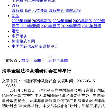
上仲裁
网上视频庭审规范
调解
调解费用表
示范条款
调解规则
调解流程
新闻
2026年新闻
2025年新闻
2024年新闻
2023年新闻
2022年
新闻
2021年新闻
2020年新闻
2019年新闻
2018年新闻
活动
多元服务
标准格式合同
中国国际供应链促进博览会
当前位置：
首页
>
新闻
>>
2017年新闻
海事金融法律高端研讨会在津举行
文章来源：中国海事仲裁委员会
发表时间：2017-05-15
11:33:56
2017年5月15日，作为第三届中国海事金融（东疆）国际
论坛的开幕“首秀”, 由天津东疆保税港区管委会主办，中国海
事仲裁委员会、天津海事法院协办的“第二期海事金融法律高
端研讨会”在天津举行。本次活动为闭门研讨，汇聚了海事法