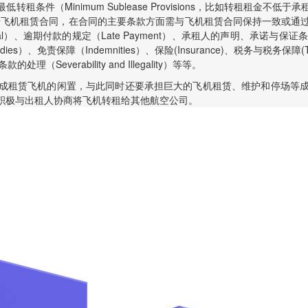
条件（Minimum Sublease Provisions，比如转租租金
转租合同从属于飞机租赁合同，在合同的主要条款方面需与飞机租赁合同保持一
nal）、逾期付款的规定（Late Payment）、承租人的声明、承诺与保证条款（Lessee
f Remedies）、免责保障（Indemnities）、保险(Insurance)、税务与税务保障(
处理（Severability and Illegality）等等。
成租赁飞机的闲置，与此同时还要承担巨大的飞机租赁、维护和停场等
积极与出租人协商将飞机转租给其他航空公司。