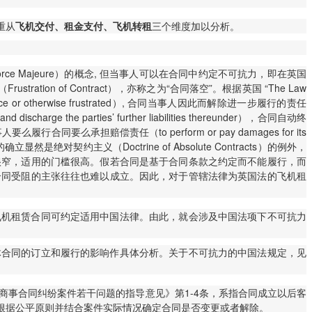
重从
飞机交付、租金支付、飞机转租
三个维度加以分析。
 Majeure）的概念, 但当事人可以在合同中约定不可抗力，即在英国
 of Contract），亦称之为“合同落空”。根据英国 “The Law
ance or otherwise frustrated）, 合同当事人因此而解除进一步履行的责任
 the parties’ further liabilities thereunder），合同自动终
事人要么履行合同要么承担赔偿责任（to perform or pay damages for its
对契约主义（Doctrine of Absolute Contracts）的例外，
用范围很窄，适用的门槛很高。假若合同是基于合同条款之约定而不能履行，而
合同受阻的主张往往也难以成立。因此，对于管辖法律为英国法的飞机租
飞机租赁合同可约定适用中国法律。由此，就会涉及中国法项下不可抗力
体合同的订立和履行的影响作具体分析。关于不可抗力的中国法规定，见
商事合同纠纷案件若干问题的指导意见》第1-4条，系指合同成立以后客
根据公平原则并结合案件实际情况确定合同是否变更或者解除。