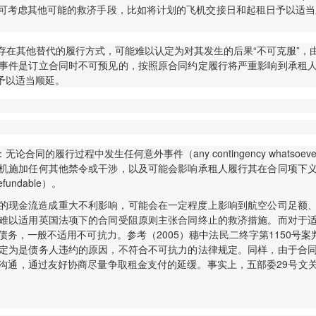
可考虑其他可能的救济手段，比如将计划的飞机交接日和起租日予以适当
存在其他替代的履行方式，可能难以认定为对其发生的后果“不可克服”，
事件是订立合同时不可预见的，按照原合同约定履行将严重影响到承租
予以适当顺延。
程中发生任何意外事件（any contingency whatsoever），包括
机施加任何其他禁令或干涉，以及可能会影响承租人履行其在合同项下
fundable）。
的现金流造成重大不利影响，可能会在一定程度上影响到航空公司足额
难以适用英国法项下的合同受阻原则主张合同终止的救济措施。而对于
务，一般不适用不可抗力。参考（2005）穗中法民二终字第1150号案
定为是债务人违约的原因，不符合不可抗力的法律规定。同样，由于合
沟通，通过友好协商尽量争取租金支付的延缓。事实上，五部委29号文