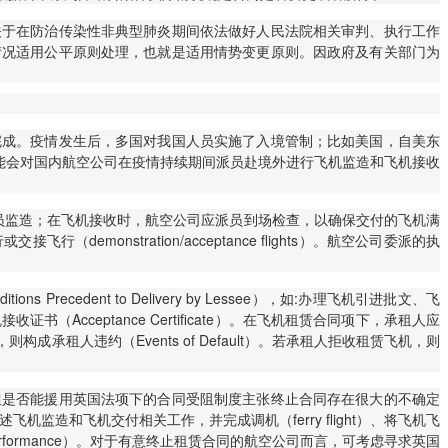
关于在防治传染性非典型肺炎期间依法做好人民法院相关审判、执行工作
体情况适用公平原则处理，也就是适用情势变更原则。因政府及有关部门为
。
完成。疫情发生后，多国对我国人员实施了入境管制；比如美国，自美东
可能会对国内航空公司在疫情持续期间派员赴境外进行飞机监造和飞机接收
员监造；在飞机接收时，航空公司应派员到场检查，以确保交付的飞机满
行（demonstration/acceptance flights）。航空公司委派的执
Precedent to Delivery by Lessee），如:办理飞机引进批文、飞
ceptance Certificate）。在飞机租赁合同项下，承租人应
人违约（Events of Default）。若承租人拒收租赁飞机，则
但是否能援用英国法项下的合同受阻制度主张终止合同存在很大的不确定
上述飞机监造和飞机交付相关工作，并完成调机（ferry flight）、将飞机飞
rformance）。对于有意终止租赁合同的航空公司而言，可考虑寻求英国