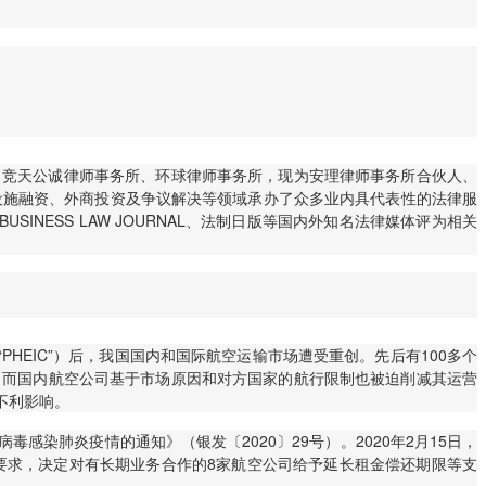
、竞天公诚律师事务所、环球律师事务所，现为安理律师事务所合伙人、
设施融资、外商投资及争议解决等领域承办了众多业内具代表性的法律服
BUSINESS LAW JOURNAL、法制日版等国内外知名法律媒体评为相关
ern, 简称“PHEIC”）后，我国国内和国际航空运输市场遭受重创。先后有100多个
，而国内航空公司基于市场原因和对方国家的航行限制也被迫削减其运营
不利影响。
感染肺炎疫情的通知》（银发〔2020〕29号）。2020年2月15日，
要求，决定对有长期业务合作的8家航空公司给予延长租金偿还期限等支