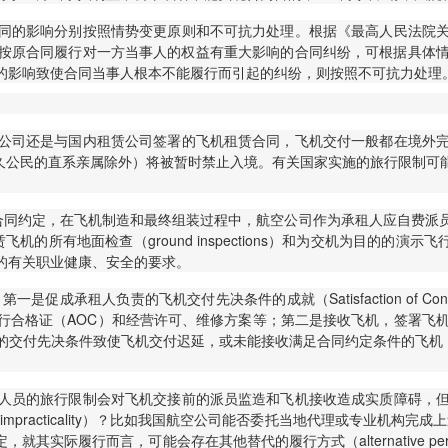
同的影响分别按照情势变更原则和不可抗力处理。根据《最高人民法院
因如果按原合同履行对一方当事人的权益有重大影响的合同纠纷，可根据具
的影响致使合同当事人根本不能履行而引起的纠纷，则按照不可抗力处理
公司还是与国内租赁公司签署的飞机租赁合同，飞机交付一般都在境外
永久公民的直系亲属除外）将被暂时禁止入境。有关国家实施的旅行限制
合同约定，在飞机制造和最终组装过程中，航空公司作为承租人应自费派
飞机的所有地面检查（ground inspections）和为交机为目的的演示飞行或交接飞
的有关职业健康、安全的要求。
租人负责的飞机交付先决条件的成就（Satisfaction of Conditions 
（AOC）和经营许可、维修方案等；第二是接收飞机，签署飞机接收证书（Ac
先决条件致使飞机交付迟延，或未能接收满足合同约定条件的飞机，则构成承租
人员的旅行限制会对飞机交接前的派员监造和飞机接收造成实质障碍，
impracticality）？比如我国航空公司能否委托当地代理或专业机构完成
实际履行而言，可能会存在其他替代的履行方式（alternative pe