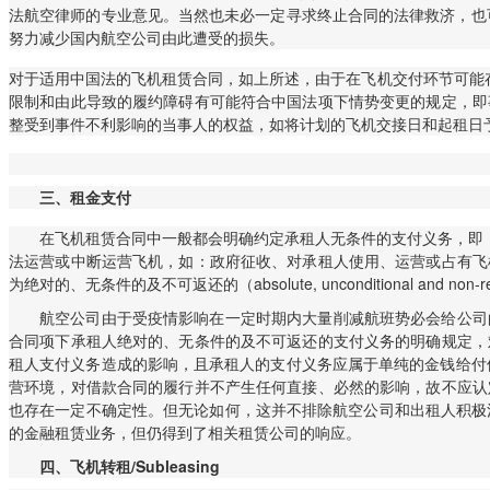
法航空律师的专业意见。当然也未必一定寻求终止合同的法律救济，也
努力减少国内航空公司由此遭受的损失。
对于适用中国法的飞机租赁合同，如上所述，由于在飞机交付环节可能
限制和由此导致的履约障碍有可能符合中国法项下情势变更的规定，即
整受到事件不利影响的当事人的权益，如将计划的飞机交接日和起租日
三、
租金支付
在飞机租赁合同中一般都会明确约定承租人无条件的支付义务，即：无论合同的履行过
法运营或中断运营飞机，如：政府征收、对承租人使用、运营或占有飞
为绝对的、无条件的及不可返还的（absolute, unconditional and non-re
航空公司由于受疫情影响在一定时期内大量削减航班势必会给公司
合同项下承租人绝对的、无条件的及不可返还的支付义务的明确规定，
租人支付义务造成的影响，且承租人的支付义务应属于单纯的金钱给付债
营环境，对借款合同的履行并不产生任何直接、必然的影响，故不应认
也存在一定不确定性。但无论如何，这并不排除航空公司和出租人积极
的金融租赁业务，但仍得到了相关租赁公司的响应。
四、
飞机转租/Subleasing