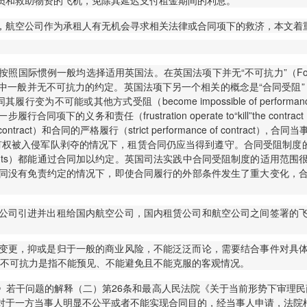
员和救助物资的飞机，免除其延迟支付租金期间的利息。
，航空公司作为承租人有无机会寻求相关法律或合同项下的救济，本文着
际惯例一般均选择适用英国法。在英国法项下并无“不可抗力”（Force
可抗力的约定。英国法项下另一个相关的概念是“合同受阻”（Frustration
国法的合同其履行变为不可能或其他方式受阻（become impossible of perform
tration operate to“kill”the contract and discharge
tract）和合同的严格履行（strict performance of contract）, 合同当
屋的占有权被入侵军队剥夺的情况下，租赁合同仍应当得到遵守。合同受阻制度的确立显然是绝
 Events）都能通过合同加以约定。英国司法实践中合同受阻制度的适
同没有免责约定的情况下，即使合同履行的外部条件发生了重大变化，
公司引进并出租给国内航空公司，国内租赁公司和航空公司之间签署的
变更，抑或是归于一般的商业风险，不能泛泛而论，需要结合事件对具
下的不可抗力是指不能预见、不能避免且不能克服的客观情况。
若干问题的解释（二）第26条和最高人民法院《关于当前形势下审理民
对于一方当事人明显不公平或者不能实现合同目的，经当事人申请，法院