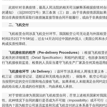
此前针对非典疫情，最高人民法院的相关司法解释系根据疫情对合
的通知》（法[2003]72号）第三条第（三）款，由于非典疫情原
防治非典疫情而采取行政措施直接导致合同不能履行，或由于非典疫情
二、
飞机交付
飞机租赁合同涉及飞机交付环节。我国航空公司无论是与外国租赁
时间2月2日下午5时起，过去14天访问过中国的外国人（美国公民和
构成实质性障碍。
飞机接收前的程序（Pre-delivery Procedures）：
根据飞机租赁
足相关的详细规范（Detail Specification）和租约的规定，包括参加租赁
行飞机接收前监造、检查的人员应当遵守飞机生产厂家及任何其他适用
飞机接收环节（At Delivery）：
该环节涉及承租人两项主要义务，第一是促成承
机三证（国籍登记证、适航证和无线电台执照）、保险单、航空公司运行合格证
当按照约定的交付日期和地点接收飞机。如果承租人未能满足合同约定的交付
由此给出租人造成的任何损失，均由承租人承担。
对于管辖法律为英国法的飞机租赁合同，尽管上述相关国家对我国
性。此种情况下合同的履行是否成为不可能（impossibility）或不可行（
回境内？因为航空公司派员监造和完成飞机交付的义务系基于合同的约定，就其