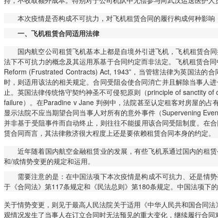
持，不收取额外成本。特别对于公司机队中无偿参与向武汉运送医护人
本次疫情是否构成不可抗力，对飞机租赁合同的履行构成何种影响
一、
飞机租赁合同适用法律
国内航空公司租赁飞机基本上都是自境外引进飞机，飞机租赁合同按照国
法下不可抗力的概念及其运用系基于合同约定而非法定。飞机租赁合同中一般并无不
Reform (Frustrated Contracts) Act, 1943”，当管辖法律为英
时，则适用该法的相关规定。合同受阻会使合同消亡并且解除当事人进一步履行合同项下的义务和责任（frus
止。英国法律传统恪守契约神圣不可侵犯原则（principle of sanctity of con
failure）。在Paradine v Jane 判例中，法院甚至认定租客对房
显示法院不应当期望合同当事人对所有的意外事件（Supervening
并非基于受阻事件而自动终止，则往往不能援用该合同受阻制度。在合
赁合同而言，其法律救济很大程度上还是要依赖租赁合同本身的约定。
近年随着国内航空金融租赁业的发展，有些飞机系通过国内的租赁
和/或情势变更的规定和运用。
需要注意的是：在中国法项下本次疫情是构成不可抗力、还是情势
于《合同法》第117条规定和《民法总则》第180条规定。中国法项
关于情势变更，则见于最高人民法院关于适用《中华人民共和国合同法》
观情况发生了当事人在订立合同时无法预见的重大变化，继续履行合同