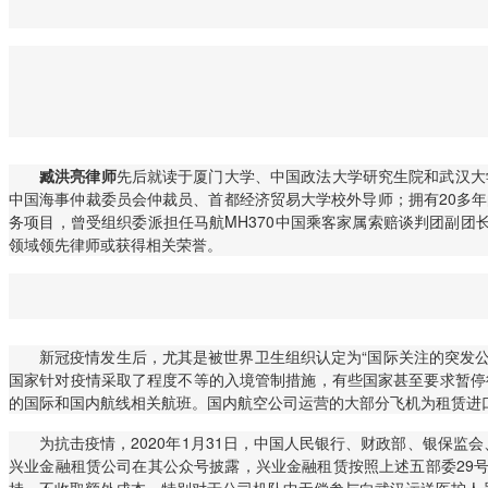
臧洪亮律师
先后就读于厦门大学、中国政法大学研究生院和武汉大
中国海事仲裁委员会仲裁员、首都经济贸易大学校外导师；拥有20多
务项目，曾受组织委派担任马航MH370中国乘客家属索赔谈判团副团长。先后多次
领域领先律师或获得相关荣誉。
新冠疫情发生后，尤其是被世界卫生组织认定为“国际关注的突发公共卫生事件”（Pu
国家针对疫情采取了程度不等的入境管制措施，有些国家甚至要求暂停
的国际和国内航线相关航班。国内航空公司运营的大部分飞机为租赁进
为抗击疫情，2020年1月31日，中国人民银行、财政部、银保监会
兴业金融租赁公司在其公众号披露，兴业金融租赁按照上述五部委29