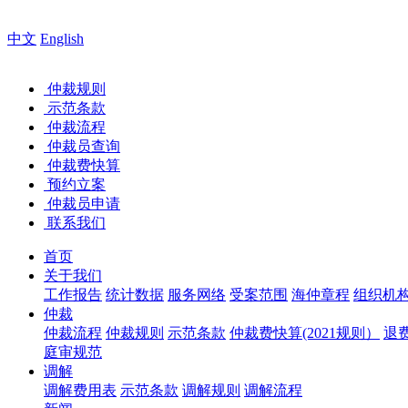
中文
English
仲裁规则
示范条款
仲裁流程
仲裁员查询
仲裁费快算
预约立案
仲裁员申请
联系我们
首页
关于我们
工作报告
统计数据
服务网络
受案范围
海仲章程
组织机
仲裁
仲裁流程
仲裁规则
示范条款
仲裁费快算(2021规则）
退
庭审规范
调解
调解费用表
示范条款
调解规则
调解流程