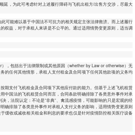
顺延，为此可考虑针对上述履行障碍与飞机出租方/出售方交涉，尽最大
由此可能难以基于中国法不可抗力的相关规定主张法律救济。而上述履行
人的权益，对于承租人来讲是不公平的。通过适用情势变更原则，适当调
出于法律限制或其他原因（whether by Law or otherwise）无
义务的任何其他情形，承租人支付租金及合同项下任何其他款项的义务均
、按期支付飞机租金及合同项下其他应付款的能力。但基于上述飞机租赁
适用中国法的飞机租赁合同而言，合同条款明确排除了各类意外事件对承
判决，法院认定：不论是”非典”、禽流感疫情，可能影响的只是宏观的经
同明确排除了各类意外事件对承租人支付义务的影响，适用情势变更原则
关于缓收或减收相关租金和利息的要求也仅是针对疫情防控相关医疗设备