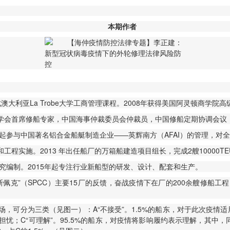
本期作者
成澳大利亚La Trobe大学工商管理课程。2008年获得美国阿灵顿商学院
学会首席修船专家，中国海事仲裁委员会仲裁员，中国修船定期协调会议（
年起参与中国著名铝合金船艇制造企业——英辉南方（AFAI）的管理，对
实施。2013 年出任船厂的万箱船建造项目组长，完成2艘10000TE
究编制。2015年起专注行业新船型的研发、设计、配套和生产。
佩克”（SPCC）主要15厂的反馈，奋战疫情下在厂的200余艘修船
可分为三类（见图一）：A“不接受”。1.5%的船东，对于此次疫情适用
忧；C“可理解”。95.5%的船东，对疫情将影响履约表示理解，其中，