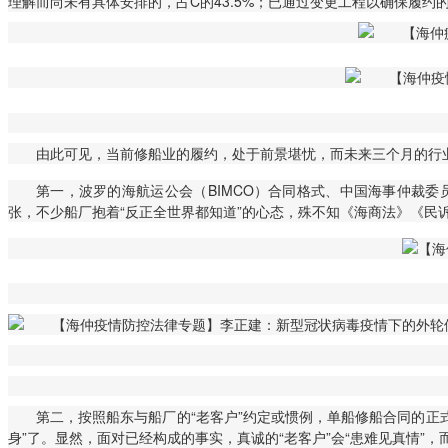
理解而尚未有具体安排的，占C的43.5%；已通过变更工程以确保履约的
由此可见，当前修船业的履约，处于前景堪忧，而未来三个月的行
第一，波罗的海航运公会（BIMCO）合同格式、中国海事仲裁
张，不少船厂抱着“反正全世界都知道”的心态，殊不知《海商法》《民
第二，按照船东与船厂的“老客户”约定或惯例，单船修船合同的正
身”了。显然，面对已经构成的事实，真诚的“老客户”会“患难见真情”，