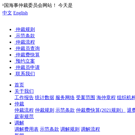
会网站！ 今天是
中文
English
仲裁规则
示范条款
仲裁流程
仲裁员查询
仲裁费快算
预约立案
仲裁员申请
联系我们
首页
关于我们
工作报告
统计数据
服务网络
受案范围
海仲章程
组织机
仲裁
仲裁流程
仲裁规则
示范条款
仲裁费快算(2021规则）
退
庭审规范
调解
调解费用表
示范条款
调解规则
调解流程