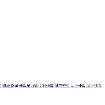
仲裁员换届
仲裁员须知
临时仲裁
研究资料
网上仲裁
网上视频