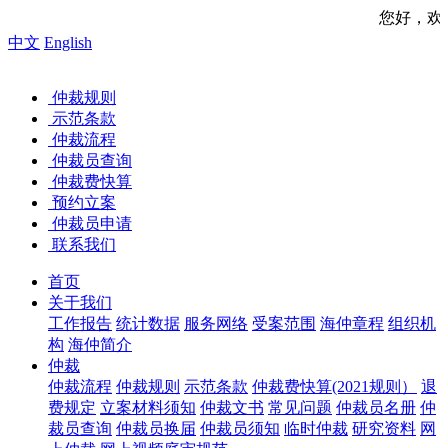
您好，欢迎来到中国海
中文
English
仲裁规则
示范条款
仲裁流程
仲裁员查询
仲裁费快算
预约立案
仲裁员申请
联系我们
首页
关于我们
工作报告
统计数据
服务网络
受案范围
海仲章程
组织机
构
海仲简介
仲裁
仲裁流程
仲裁规则
示范条款
仲裁费快算(2021规则）
退
费规定
立案材料须知
仲裁文书
常见问题
仲裁员名册
仲
裁员查询
仲裁员换届
仲裁员须知
临时仲裁
研究资料
网