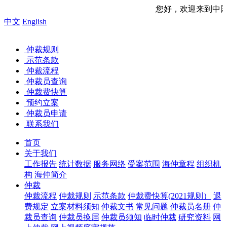
您好，欢迎来到中国海事仲裁委员
中文
English
仲裁规则
示范条款
仲裁流程
仲裁员查询
仲裁费快算
预约立案
仲裁员申请
联系我们
首页
关于我们
工作报告
统计数据
服务网络
受案范围
海仲章程
组织机
构
海仲简介
仲裁
仲裁流程
仲裁规则
示范条款
仲裁费快算(2021规则）
退
费规定
立案材料须知
仲裁文书
常见问题
仲裁员名册
仲
裁员查询
仲裁员换届
仲裁员须知
临时仲裁
研究资料
网