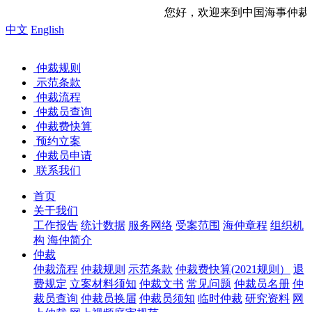
您好，欢迎来到中国海事仲裁委员会网站！ 今天是
中文
English
仲裁规则
示范条款
仲裁流程
仲裁员查询
仲裁费快算
预约立案
仲裁员申请
联系我们
首页
关于我们
工作报告
统计数据
服务网络
受案范围
海仲章程
组织机
构
海仲简介
仲裁
仲裁流程
仲裁规则
示范条款
仲裁费快算(2021规则）
退
费规定
立案材料须知
仲裁文书
常见问题
仲裁员名册
仲
裁员查询
仲裁员换届
仲裁员须知
临时仲裁
研究资料
网