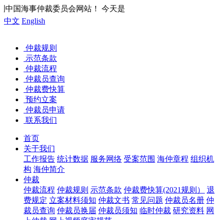
今天是
中文
English
仲裁规则
示范条款
仲裁流程
仲裁员查询
仲裁费快算
预约立案
仲裁员申请
联系我们
首页
关于我们
工作报告
统计数据
服务网络
受案范围
海仲章程
组织机
构
海仲简介
仲裁
仲裁流程
仲裁规则
示范条款
仲裁费快算(2021规则）
退
费规定
立案材料须知
仲裁文书
常见问题
仲裁员名册
仲
裁员查询
仲裁员换届
仲裁员须知
临时仲裁
研究资料
网