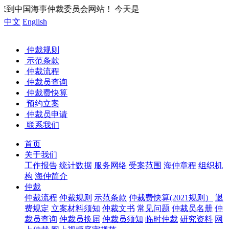
网站！ 今天是
中文
English
仲裁规则
示范条款
仲裁流程
仲裁员查询
仲裁费快算
预约立案
仲裁员申请
联系我们
首页
关于我们
工作报告
统计数据
服务网络
受案范围
海仲章程
组织机
构
海仲简介
仲裁
仲裁流程
仲裁规则
示范条款
仲裁费快算(2021规则）
退
费规定
立案材料须知
仲裁文书
常见问题
仲裁员名册
仲
裁员查询
仲裁员换届
仲裁员须知
临时仲裁
研究资料
网