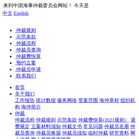
！ 今天是
中文
English
仲裁规则
示范条款
仲裁流程
仲裁员查询
仲裁费快算
预约立案
仲裁员申请
联系我们
首页
关于我们
工作报告
统计数据
服务网络
受案范围
海仲章程
组织机
构
海仲简介
仲裁
仲裁流程
仲裁规则
示范条款
仲裁费快算(2021规则）
退
费规定
立案材料须知
仲裁文书
常见问题
仲裁员名册
仲
裁员查询
仲裁员换届
仲裁员须知
临时仲裁
研究资料
网