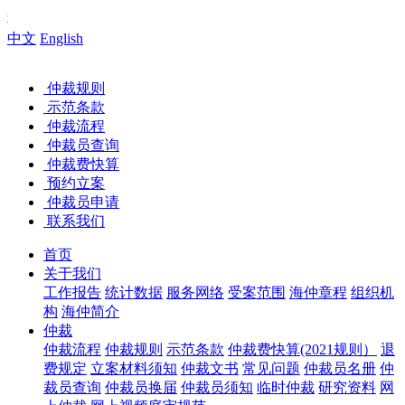
您好，欢
中文
English
仲裁规则
示范条款
仲裁流程
仲裁员查询
仲裁费快算
预约立案
仲裁员申请
联系我们
首页
关于我们
工作报告
统计数据
服务网络
受案范围
海仲章程
组织机
构
海仲简介
仲裁
仲裁流程
仲裁规则
示范条款
仲裁费快算(2021规则）
退
费规定
立案材料须知
仲裁文书
常见问题
仲裁员名册
仲
裁员查询
仲裁员换届
仲裁员须知
临时仲裁
研究资料
网