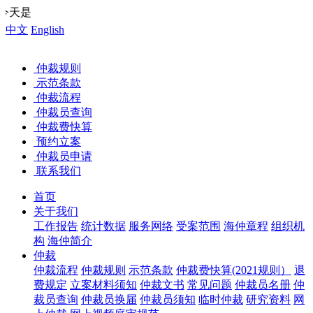
您好，欢迎来到中国海
中文
English
仲裁规则
示范条款
仲裁流程
仲裁员查询
仲裁费快算
预约立案
仲裁员申请
联系我们
首页
关于我们
工作报告
统计数据
服务网络
受案范围
海仲章程
组织机
构
海仲简介
仲裁
仲裁流程
仲裁规则
示范条款
仲裁费快算(2021规则）
退
费规定
立案材料须知
仲裁文书
常见问题
仲裁员名册
仲
裁员查询
仲裁员换届
仲裁员须知
临时仲裁
研究资料
网