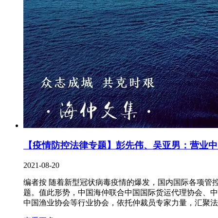
【疫情防控法律专题】彭先伟、吴亚男：营业中
2021-08-20
编者按 随着新型冠状病毒疫情的爆发，国内国际各项管
题。值此形势，中国海仲联合中国国际货运代理协会、中
中国渔业协会等行业协会，依托仲裁员专家力量，汇聚法