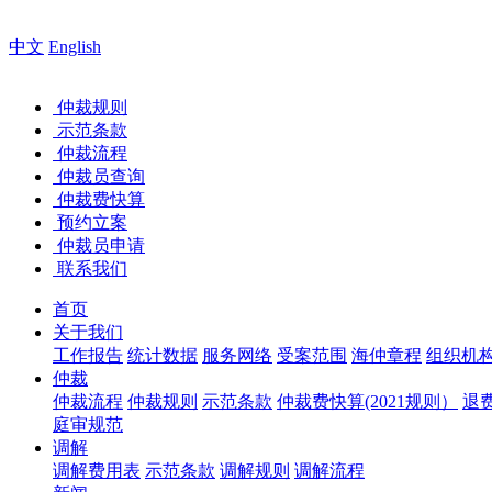
中文
English
仲裁规则
示范条款
仲裁流程
仲裁员查询
仲裁费快算
预约立案
仲裁员申请
联系我们
首页
关于我们
工作报告
统计数据
服务网络
受案范围
海仲章程
组织机
仲裁
仲裁流程
仲裁规则
示范条款
仲裁费快算(2021规则）
退
庭审规范
调解
调解费用表
示范条款
调解规则
调解流程