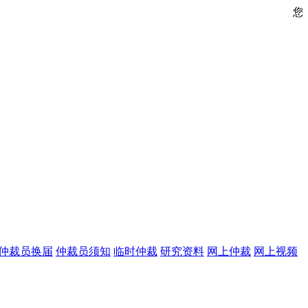
您好，欢迎来到中国海事仲裁委员
仲裁员换届
仲裁员须知
临时仲裁
研究资料
网上仲裁
网上视频