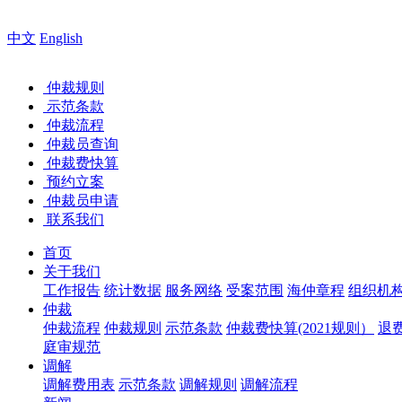
中文
English
仲裁规则
示范条款
仲裁流程
仲裁员查询
仲裁费快算
预约立案
仲裁员申请
联系我们
首页
关于我们
工作报告
统计数据
服务网络
受案范围
海仲章程
组织机
仲裁
仲裁流程
仲裁规则
示范条款
仲裁费快算(2021规则）
退
庭审规范
调解
调解费用表
示范条款
调解规则
调解流程