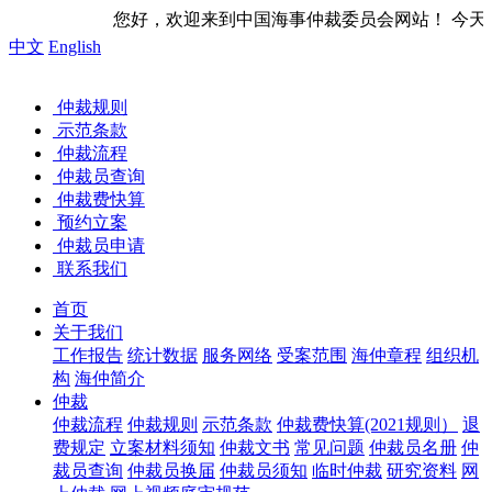
到中国海事仲裁委员会网站！ 今天是
中文
English
仲裁规则
示范条款
仲裁流程
仲裁员查询
仲裁费快算
预约立案
仲裁员申请
联系我们
首页
关于我们
工作报告
统计数据
服务网络
受案范围
海仲章程
组织机
构
海仲简介
仲裁
仲裁流程
仲裁规则
示范条款
仲裁费快算(2021规则）
退
费规定
立案材料须知
仲裁文书
常见问题
仲裁员名册
仲
裁员查询
仲裁员换届
仲裁员须知
临时仲裁
研究资料
网