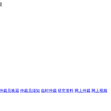
仲裁员换届
仲裁员须知
临时仲裁
研究资料
网上仲裁
网上视频