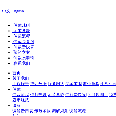
您
中文
English
仲裁规则
示范条款
仲裁流程
仲裁员查询
仲裁费快算
预约立案
仲裁员申请
联系我们
首页
关于我们
工作报告
统计数据
服务网络
受案范围
海仲章程
组织机
仲裁
仲裁流程
仲裁规则
示范条款
仲裁费快算(2021规则）
退
庭审规范
调解
调解费用表
示范条款
调解规则
调解流程