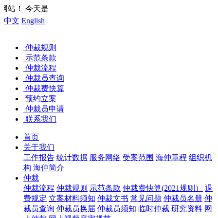
您好，欢迎来到中国海事仲裁
中文
English
仲裁规则
示范条款
仲裁流程
仲裁员查询
仲裁费快算
预约立案
仲裁员申请
联系我们
首页
关于我们
工作报告
统计数据
服务网络
受案范围
海仲章程
组织机
构
海仲简介
仲裁
仲裁流程
仲裁规则
示范条款
仲裁费快算(2021规则）
退
费规定
立案材料须知
仲裁文书
常见问题
仲裁员名册
仲
裁员查询
仲裁员换届
仲裁员须知
临时仲裁
研究资料
网