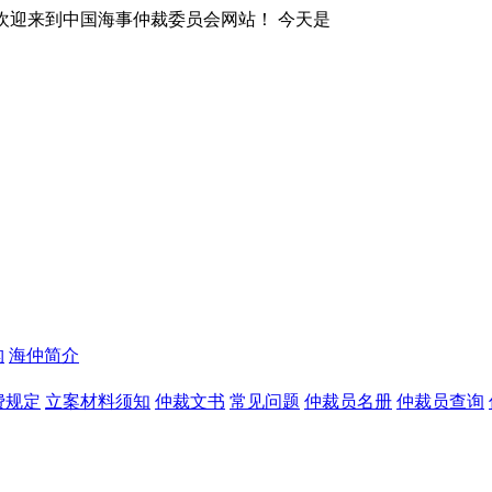
事仲裁委员会网站！ 今天是
构
海仲简介
费规定
立案材料须知
仲裁文书
常见问题
仲裁员名册
仲裁员查询