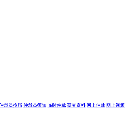
仲裁员换届
仲裁员须知
临时仲裁
研究资料
网上仲裁
网上视频