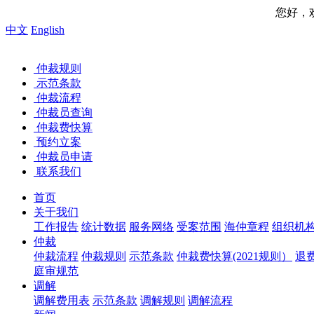
您好，欢迎来到中国海
中文
English
仲裁规则
示范条款
仲裁流程
仲裁员查询
仲裁费快算
预约立案
仲裁员申请
联系我们
首页
关于我们
工作报告
统计数据
服务网络
受案范围
海仲章程
组织机
仲裁
仲裁流程
仲裁规则
示范条款
仲裁费快算(2021规则）
退
庭审规范
调解
调解费用表
示范条款
调解规则
调解流程