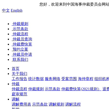
您好，欢迎来到中国海事仲裁委员会网站！ 今天是
中文
English
仲裁规则
示范条款
仲裁流程
仲裁员查询
仲裁费快算
预约立案
仲裁员申请
联系我们
首页
关于我们
工作报告
统计数据
服务网络
受案范围
海仲章程
组织机
仲裁
仲裁流程
仲裁规则
示范条款
仲裁费快算(2021规则）
退
庭审规范
调解
调解费用表
示范条款
调解规则
调解流程