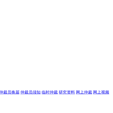
仲裁员换届
仲裁员须知
临时仲裁
研究资料
网上仲裁
网上视频