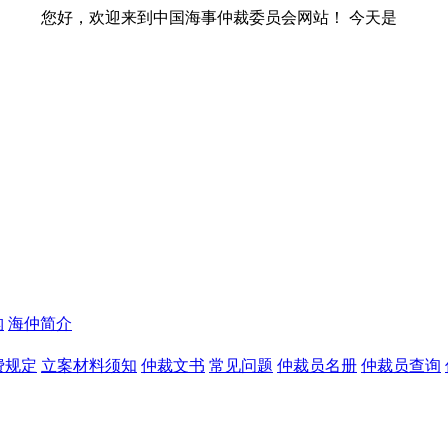
到中国海事仲裁委员会网站！ 今天是
构
海仲简介
费规定
立案材料须知
仲裁文书
常见问题
仲裁员名册
仲裁员查询