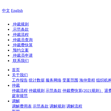
您好，欢迎来
中文
English
仲裁规则
示范条款
仲裁流程
仲裁员查询
仲裁费快算
预约立案
仲裁员申请
联系我们
首页
关于我们
工作报告
统计数据
服务网络
受案范围
海仲章程
组织机
仲裁
仲裁流程
仲裁规则
示范条款
仲裁费快算(2021规则）
退
庭审规范
调解
调解费用表
示范条款
调解规则
调解流程