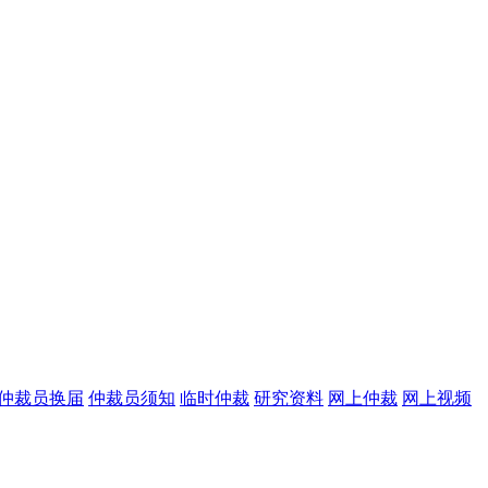
仲裁员换届
仲裁员须知
临时仲裁
研究资料
网上仲裁
网上视频