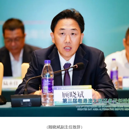
（顾晓斌副主任致辞）