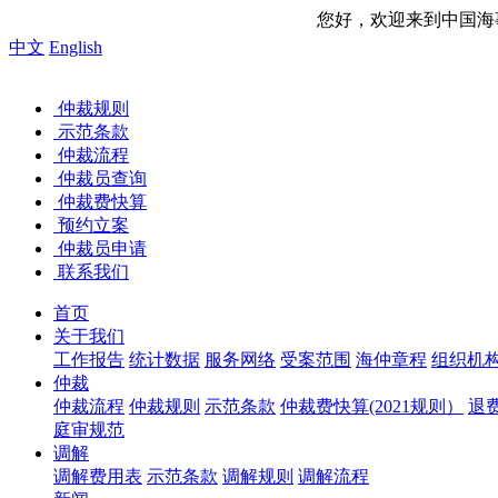
您好，欢迎来到中国海事仲裁委员会网站！ 今天
中文
English
仲裁规则
示范条款
仲裁流程
仲裁员查询
仲裁费快算
预约立案
仲裁员申请
联系我们
首页
关于我们
工作报告
统计数据
服务网络
受案范围
海仲章程
组织机
仲裁
仲裁流程
仲裁规则
示范条款
仲裁费快算(2021规则）
退
庭审规范
调解
调解费用表
示范条款
调解规则
调解流程