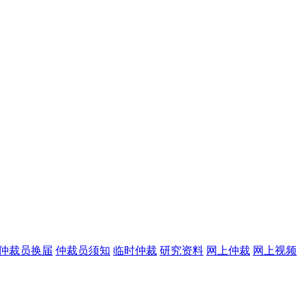
仲裁员换届
仲裁员须知
临时仲裁
研究资料
网上仲裁
网上视频