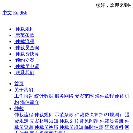
您好，欢迎来到中国海事仲裁委员会网
中文
English
仲裁规则
示范条款
仲裁流程
仲裁员查询
仲裁费快算
预约立案
仲裁员申请
联系我们
首页
关于我们
工作报告
统计数据
服务网络
受案范围
海仲章程
组织机
构
海仲简介
仲裁
仲裁流程
仲裁规则
示范条款
仲裁费快算(2021规则）
退
费规定
立案材料须知
仲裁文书
常见问题
仲裁员名册
仲
裁员查询
仲裁员换届
仲裁员须知
临时仲裁
研究资料
网