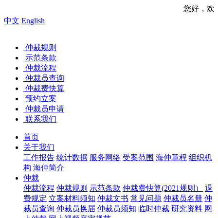
您好，欢迎来到中国
中文
English
仲裁规则
示范条款
仲裁流程
仲裁员查询
仲裁费快算
预约立案
仲裁员申请
联系我们
首页
关于我们
工作报告
统计数据
服务网络
受案范围
海仲章程
组织机
构
海仲简介
仲裁
仲裁流程
仲裁规则
示范条款
仲裁费快算(2021规则）
退
费规定
立案材料须知
仲裁文书
常见问题
仲裁员名册
仲
裁员查询
仲裁员换届
仲裁员须知
临时仲裁
研究资料
网