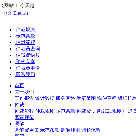
中文
English
仲裁规则
示范条款
仲裁流程
仲裁员查询
仲裁费快算
预约立案
仲裁员申请
联系我们
首页
关于我们
工作报告
统计数据
服务网络
受案范围
海仲章程
组织机
仲裁
仲裁流程
仲裁规则
示范条款
仲裁费快算(2021规则）
退
庭审规范
调解
调解费用表
示范条款
调解规则
调解流程