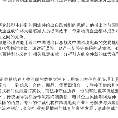
字化转型中碰到的困难并给出自己独到的见解。他指出当前国
代企业或许将大幅缩减人员提高效率，每家物流企业都将成为
业之间的竞争。
部总经理许能用近年中国进出口总额及中国跨境电商的交易规
囊括货物运输险、递达延误险、财产一切险等保险的从物流、
《蒙特利尔公约》相关规定条款，分析引入航空仲裁的优势在
正荣总结在万物互联的数据大潮下，用第四方信息化管理工具
流合一，到信息、合约、商品、货币四流合一，联接了供给和
模式有时也能发挥高效，而法律守住边界，也能帮助数字流通
下，传统国际贸易操作流程终端前移，电商企业风险期间延伸
风险的凸显。专业的仲裁机构在跨境电商产业纠纷解决与风险
控流程制定，促进行业交易惯例与规则的良性发展，形成仲裁