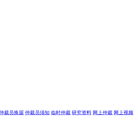
您好，
仲裁员换届
仲裁员须知
临时仲裁
研究资料
网上仲裁
网上视频