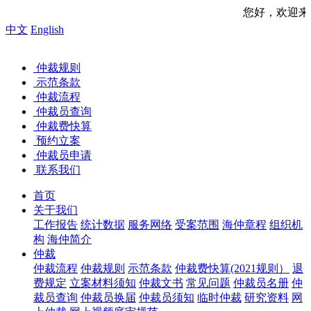
您好，欢迎来到中国海事
中文
English
仲裁规则
示范条款
仲裁流程
仲裁员查询
仲裁费快算
预约立案
仲裁员申请
联系我们
首页
关于我们
工作报告
统计数据
服务网络
受案范围
海仲章程
组织机
构
海仲简介
仲裁
仲裁流程
仲裁规则
示范条款
仲裁费快算(2021规则）
退
费规定
立案材料须知
仲裁文书
常见问题
仲裁员名册
仲
裁员查询
仲裁员换届
仲裁员须知
临时仲裁
研究资料
网