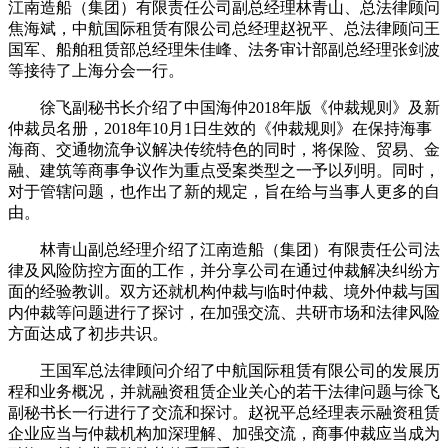
江南造船（集团）有限责任公司副总经理林青山、总法律顾问
焦海斌，中航国际租赁有限公司总经理赵祝平、总法律顾问王
国军、船舶租赁部总经理朱佳峰、法务审计部副总经理张剑波
等接待了上海分会一行。
徐飞副秘书长介绍了中国海仲2018年版《仲裁规则》及新
仲裁员名册，2018年10月1日生效的《仲裁规则》在保持海事
海商、交通物流争议解决传统特色的同时，将保险、贸易、金
融、建筑等商事争议作为重点受案类型之一予以列明。同时，
对于管辖问题，也作出了新的规定，旨在给与当事人更多的自
由。
林青山副总经理介绍了江南造船（集团）有限责任公司法
律及风险防控方面的工作，并分享公司在通过仲裁解决纠纷方
面的经验教训。双方还就机构仲裁与临时仲裁、境外仲裁与国
内仲裁等问题进行了探讨，在加强交流、共研市场和法律风险
方面达成了初步共识。
王国军总法律顾问介绍了中航国际租赁有限公司的发展历
程和业务概况，并就融资租赁企业关心的若干法律问题与徐飞
副秘书长一行进行了交流和探讨。赵祝平总经理表示融资租赁
企业应当与仲裁机构加深理解、加强交流，商事仲裁应当成为