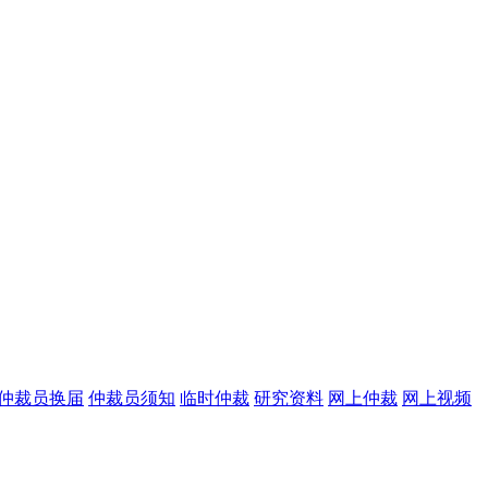
仲裁员换届
仲裁员须知
临时仲裁
研究资料
网上仲裁
网上视频