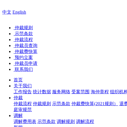
您好，欢
中文
English
仲裁规则
示范条款
仲裁流程
仲裁员查询
仲裁费快算
预约立案
仲裁员申请
联系我们
首页
关于我们
工作报告
统计数据
服务网络
受案范围
海仲章程
组织机
仲裁
仲裁流程
仲裁规则
示范条款
仲裁费快算(2021规则）
退
庭审规范
调解
调解费用表
示范条款
调解规则
调解流程