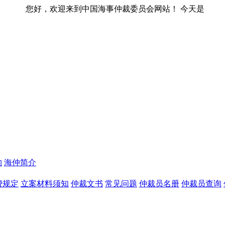
迎来到中国海事仲裁委员会网站！ 今天是
构
海仲简介
费规定
立案材料须知
仲裁文书
常见问题
仲裁员名册
仲裁员查询