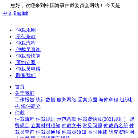
来到中国海事仲裁委员会网站！ 今天是
中文
English
仲裁规则
示范条款
仲裁流程
仲裁员查询
仲裁费快算
预约立案
仲裁员申请
联系我们
首页
关于我们
工作报告
统计数据
服务网络
受案范围
海仲章程
组织机
构
海仲简介
仲裁
仲裁流程
仲裁规则
示范条款
仲裁费快算(2021规则）
退
费规定
立案材料须知
仲裁文书
常见问题
仲裁员名册
仲
裁员查询
仲裁员换届
仲裁员须知
临时仲裁
研究资料
网