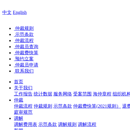
您好，欢迎来到
中文
English
仲裁规则
示范条款
仲裁流程
仲裁员查询
仲裁费快算
预约立案
仲裁员申请
联系我们
首页
关于我们
工作报告
统计数据
服务网络
受案范围
海仲章程
组织机
仲裁
仲裁流程
仲裁规则
示范条款
仲裁费快算(2021规则）
退
庭审规范
调解
调解费用表
示范条款
调解规则
调解流程