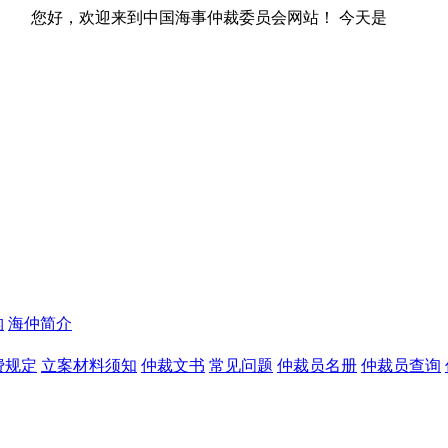
中国海事仲裁委员会网站！ 今天是
构
海仲简介
费规定
立案材料须知
仲裁文书
常见问题
仲裁员名册
仲裁员查询