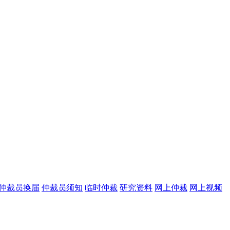
仲裁员换届
仲裁员须知
临时仲裁
研究资料
网上仲裁
网上视频