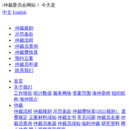
！ 今天是
中文
English
仲裁规则
示范条款
仲裁流程
仲裁员查询
仲裁费快算
预约立案
仲裁员申请
联系我们
首页
关于我们
工作报告
统计数据
服务网络
受案范围
海仲章程
组织机
构
海仲简介
仲裁
仲裁流程
仲裁规则
示范条款
仲裁费快算(2021规则）
退
费规定
立案材料须知
仲裁文书
常见问题
仲裁员名册
仲
裁员查询
仲裁员换届
仲裁员须知
临时仲裁
研究资料
网