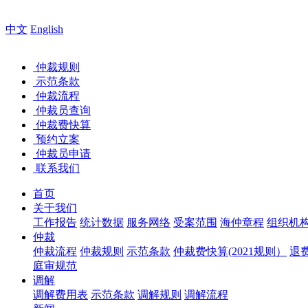
中文
English
仲裁规则
示范条款
仲裁流程
仲裁员查询
仲裁费快算
预约立案
仲裁员申请
联系我们
首页
关于我们
工作报告
统计数据
服务网络
受案范围
海仲章程
组织机
仲裁
仲裁流程
仲裁规则
示范条款
仲裁费快算(2021规则）
退
庭审规范
调解
调解费用表
示范条款
调解规则
调解流程