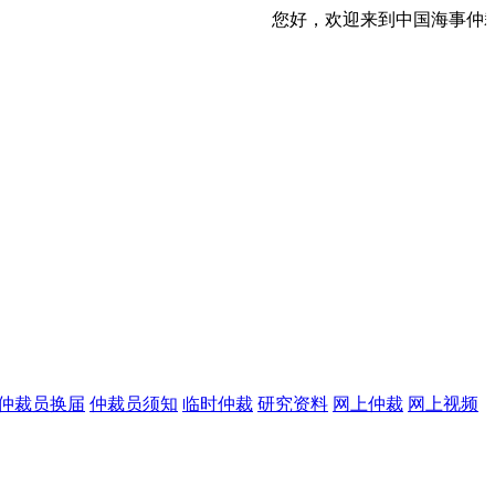
您好，欢迎来到中国海事仲裁委员会网站！ 今
仲裁员换届
仲裁员须知
临时仲裁
研究资料
网上仲裁
网上视频