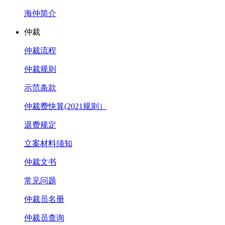
海仲简介
仲裁
仲裁流程
仲裁规则
示范条款
仲裁费快算(2021规则）
退费规定
立案材料须知
仲裁文书
常见问题
仲裁员名册
仲裁员查询